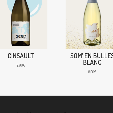
CINSAULT
SOM’ EN BULLE
BLANC
9,90
€
8,50
€