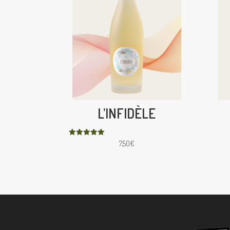
L’INFIDÈLE
Note
7,50
€
5.00
sur 5