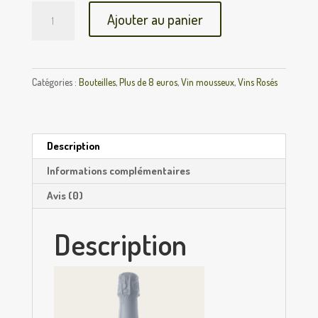
quantité
Ajouter au panier
de
SOM'
EN
BULLES
Catégories :
Bouteilles
,
Plus de 8 euros
,
Vin mousseux
,
Vins Rosés
ROSÉ
Description
Informations complémentaires
Avis (0)
Description