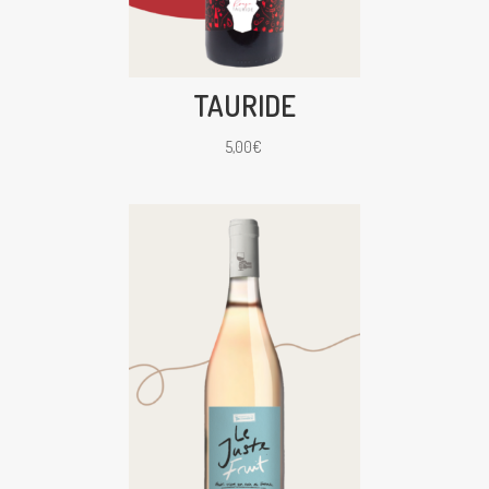
TAURIDE
5,00
€